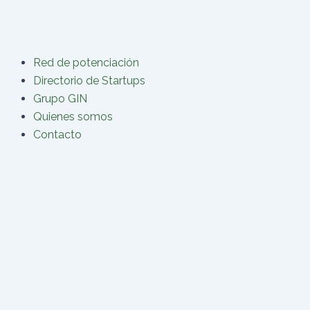
Buscar
Ir
por:
al
contenido
Red de potenciación
Directorio de Startups
Grupo GIN
Quienes somos
Contacto