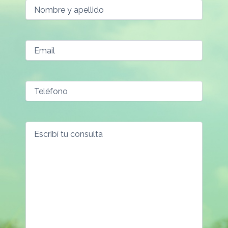
(Required)
(Required)
(Required)
(Required)
Nombre
Email
Teléfono
Escribí
y
tu
apellido
consulta