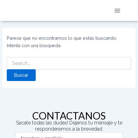
Buscar
Ir
por:
al
contenido
RED DE POTENCIAC
DIRECTORIO DE STARTU
QUIENES SOMOS
Parece que no encontramos lo que estás buscando.
Intentá con una búsqueda.
CONTACTANOS
Sacate todas las dudas! Dejanos tu mensaje y te
responderemos a la brevedad.
(Required)
(Required)
(Required)
(Required)
Nombre
Email
Teléfono
Escribí