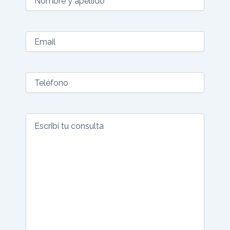
y
tu
apellido
consulta