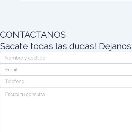
CONTACTANOS
Sacate todas las dudas! Dejanos
(Required)
(Required)
(Required)
(Required)
Nombre
Email
Teléfono
Escribí
y
tu
apellido
consulta