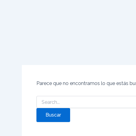
Buscar
Ir
por:
al
contenido
Parece que no encontramos lo que estás bu