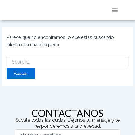
Buscar
Ir
por:
al
contenido
RED DE POTENCIAC
DIRECTORIO DE STARTU
QUIENES SOMOS
Parece que no encontramos lo que estás buscando.
Intentá con una búsqueda.
CONTACTANOS
Sacate todas las dudas! Dejanos tu mensaje y te
responderemos a la brevedad.
(Required)
(Required)
(Required)
(Required)
Nombre
Email
Teléfono
Escribí