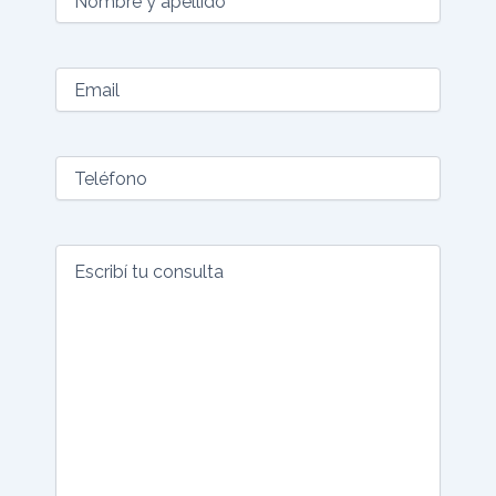
y
tu
apellido
consulta