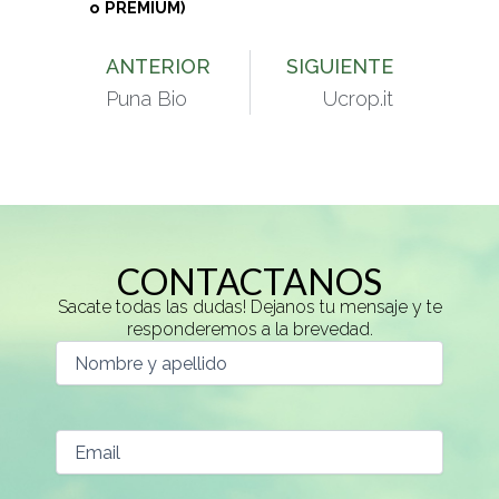
o PREMIUM)
ANTERIOR
SIGUIENTE
Prev
Next
Puna Bio
Ucrop.it
CONTACTANOS
Sacate todas las dudas! Dejanos tu mensaje y te
responderemos a la brevedad.
(Required)
(Required)
(Required)
(Required)
Nombre
Email
Teléfono
Escribí
y
tu
apellido
consulta