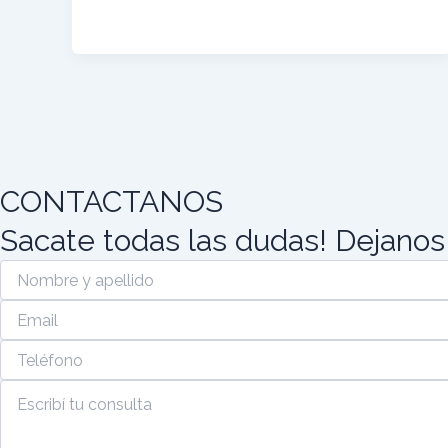
CONTACTANOS
Sacate todas las dudas! Dejanos
(Required)
(Required)
(Required)
(Required)
Nombre
Email
Teléfono
Escribí
y
tu
apellido
consulta